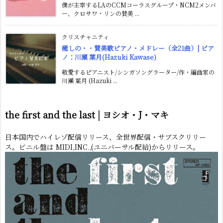
僕が主宰するLAのCCMコーラスグループ・NCM2メンバ
ー、クロサワ・リンの賛美 ...
クリスチャニティ
癒しの・・賛美歌ピアノ・メドレー（全21曲）| ピア
ノ：川瀬 葉月(Hazuki Kawase)
敬愛するピアニスト/シンガソングラーター/作・編曲家の
川瀬 葉月 (Hazuki ...
the first and the last | ヨシオ・J・マキ
日本国内でハイレゾ配信リリース、全世界配信・サブスクリリー
ス。ビニル盤は MIDI,INC.,(ユニバーサル配給)からリリース。