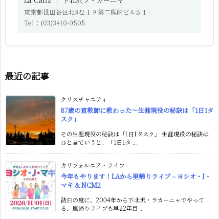
東京都世田谷区北沢2-1-9 第二熊崎ビルB-1
Tel：(03)3410-0505
最近の記事
クリスチャニティ
87歳の宣教師に教わった〜生涯現役の秘訣は「1日1タ
スク」
その生涯現役の秘訣は「1日1タスク」 生涯現役の秘訣は
ひと言でいうと、「1日1タ ...
カリフォルニア・ライフ
今年もやります！LAから里帰りライブ – ヨシオ・J・
マキ & NCM2
訪日の度に、2004年から下北沢・ラカーニャでやって
る、里帰りライブも早22年目 ...