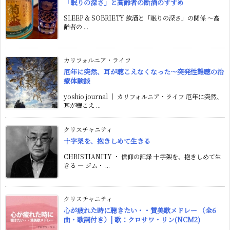
「眠りの深さ」と高齢者の断酒のすすめ
SLEEP & SOBRIETY 飲酒と「眠りの深さ」の関係 〜高
齢者の ...
カリフォルニア・ライフ
厄年に突然、耳が聴こえなくなった〜突発性難聴の治
療体験談
yoshio journal ｜ カリフォルニア・ライフ 厄年に突然、
耳が聴こえ ...
クリスチャニティ
十字架を、抱きしめて生きる
CHRISTIANITY ・ 信仰の記録 十字架を、抱きしめて生
きる ― ジム・ ...
クリスチャニティ
心が疲れた時に聴きたい・・賛美歌メドレー （全6
曲・歌詞付き）| 歌：クロサワ・リン(NCM2)