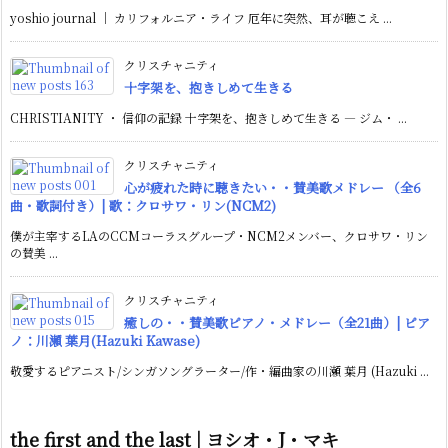
yoshio journal ｜ カリフォルニア・ライフ 厄年に突然、耳が聴こえ ...
クリスチャニティ
十字架を、抱きしめて生きる
CHRISTIANITY ・ 信仰の記録 十字架を、抱きしめて生きる ― ジム・ ...
クリスチャニティ
心が疲れた時に聴きたい・・賛美歌メドレー （全6
曲・歌詞付き）| 歌：クロサワ・リン(NCM2)
僕が主宰するLAのCCMコーラスグループ・NCM2メンバー、クロサワ・リン
の賛美 ...
クリスチャニティ
癒しの・・賛美歌ピアノ・メドレー（全21曲）| ピア
ノ：川瀬 葉月(Hazuki Kawase)
敬愛するピアニスト/シンガソングラーター/作・編曲家の川瀬 葉月 (Hazuki ...
the first and the last | ヨシオ・J・マキ