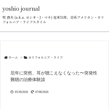
yoshio journal
メニュ
牧 良夫 (a.k.a. ヨシオ・J・マキ) 在米51年、日系アメリカン・カリ
フォルニア・ライフスタイル
サイド
前へ
次へ
ホーム
>
カリフォルニア・ライフ
検索
厄年に突然、耳が聴こえなくなった〜突発性
難聴の治療体験談
05/30/2026
07/06/2026