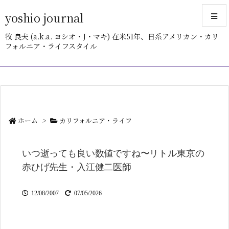
yoshio journal
牧 良夫 (a.k.a. ヨシオ・J・マキ) 在米51年、日系アメリカン・カリ
フォルニア・ライフスタイル
メニュ
サイド
前へ
ホーム
>
カリフォルニア・ライフ
次へ
いつ逝っても良い数値ですね〜リトル東京の
検索
赤ひげ先生・入江健二医師
12/08/2007
07/05/2026