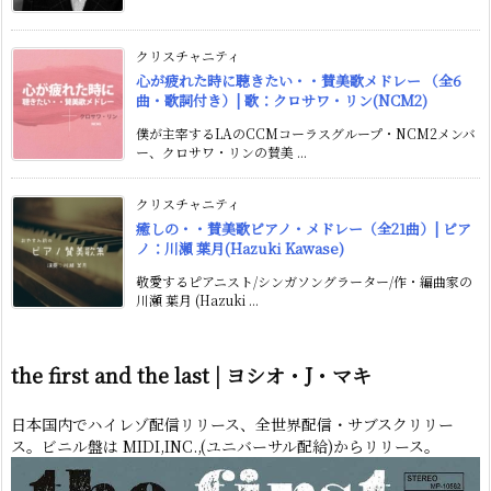
クリスチャニティ
心が疲れた時に聴きたい・・賛美歌メドレー （全6
曲・歌詞付き）| 歌：クロサワ・リン(NCM2)
僕が主宰するLAのCCMコーラスグループ・NCM2メンバ
ー、クロサワ・リンの賛美 ...
クリスチャニティ
癒しの・・賛美歌ピアノ・メドレー（全21曲）| ピア
ノ：川瀬 葉月(Hazuki Kawase)
敬愛するピアニスト/シンガソングラーター/作・編曲家の
川瀬 葉月 (Hazuki ...
the first and the last | ヨシオ・J・マキ
日本国内でハイレゾ配信リリース、全世界配信・サブスクリリー
ス。ビニル盤は MIDI,INC.,(ユニバーサル配給)からリリース。