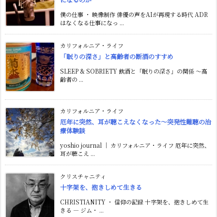
僕の仕事 ・ 映像制作 俳優の声をAIが再現する時代 ADR
はなくなる仕事になっ ...
カリフォルニア・ライフ
「眠りの深さ」と高齢者の断酒のすすめ
SLEEP & SOBRIETY 飲酒と「眠りの深さ」の関係 〜高
齢者の ...
カリフォルニア・ライフ
厄年に突然、耳が聴こえなくなった〜突発性難聴の治
療体験談
yoshio journal ｜ カリフォルニア・ライフ 厄年に突然、
耳が聴こえ ...
クリスチャニティ
十字架を、抱きしめて生きる
CHRISTIANITY ・ 信仰の記録 十字架を、抱きしめて生
きる ― ジム・ ...