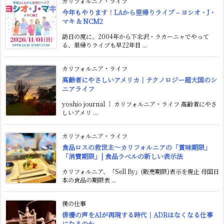
カリフォルニア・ライフ
今年もやります！LAから里帰りライブ – ヨシオ・J・
マキ & NCM2
訪日の度に、2004年から下北沢・ラカーニャでやって
る、里帰りライブも早22年目 ...
カリフォルニア・ライフ
高齢者にやさしいアメリカ｜テクノロジー超大国のシ
ニアライフ
yoshio journal ｜ カリフォルニア・ライフ 高齢者にやさ
しいアメリ ...
カリフォルニア・ライフ
食品ロスの救世主〜カリフォルニアの「賞味期限」
「消費期限」| 食品ラベルの新しい表示法
カリフォルニア、「Sell By」(販売期限)表示を廃止 母国日
本の食品の期限表 ...
僕の仕事
俳優の声をAIが再現する時代｜ADRはなくなる仕事
になるのか