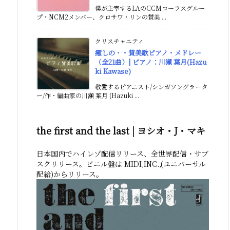
僕が主宰するLAのCCMコーラスグルー
プ・NCM2メンバー、クロサワ・リンの賛美 ...
クリスチャニティ
癒しの・・賛美歌ピアノ・メドレー
（全21曲）| ピアノ：川瀬 葉月(Hazu
ki Kawase)
敬愛するピアニスト/シンガソングラータ
ー/作・編曲家の川瀬 葉月 (Hazuki ...
the first and the last | ヨシオ・J・マキ
日本国内でハイレゾ配信リリース、全世界配信・サブ
スクリリース。ビニル盤は MIDI,INC.,(ユニバーサル
配給)からリリース。