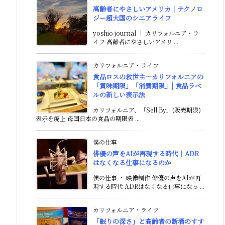
高齢者にやさしいアメリカ｜テクノロ
ジー超大国のシニアライフ
yoshio journal ｜ カリフォルニア・ラ
イフ 高齢者にやさしいアメリ ...
カリフォルニア・ライフ
食品ロスの救世主〜カリフォルニアの
「賞味期限」「消費期限」| 食品ラベ
ルの新しい表示法
カリフォルニア、「Sell By」(販売期限)
表示を廃止 母国日本の食品の期限表 ...
僕の仕事
俳優の声をAIが再現する時代｜ADR
はなくなる仕事になるのか
僕の仕事 ・ 映像制作 俳優の声をAIが再
現する時代 ADRはなくなる仕事になっ ...
カリフォルニア・ライフ
「眠りの深さ」と高齢者の断酒のすす