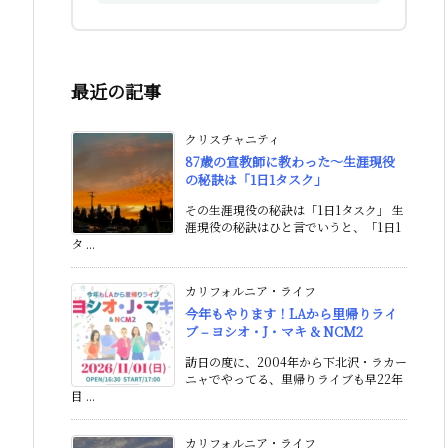
最近の記事
クリスチャニティ
87歳の宣教師に教わった〜生涯現役
の秘訣は「1日1タスク」
その生涯現役の秘訣は「1日1タスク」 生
涯現役の秘訣はひと言でいうと、「1日1
タ ...
カリフォルニア・ライフ
今年もやります！LAから里帰りライ
ブ – ヨシオ・J・マキ & NCM2
訪日の度に、2004年から下北沢・ラカー
ニャでやってる、里帰りライブも早22年
目 ...
カリフォルニア・ライフ