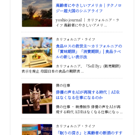
高齢者にやさしいアメリカ｜テクノロ
ジー超大国のシニアライフ
yoshio journal ｜ カリフォルニア・ラ
イフ 高齢者にやさしいアメリ ...
カリフォルニア・ライフ
食品ロスの救世主〜カリフォルニアの
「賞味期限」「消費期限」| 食品ラベ
ルの新しい表示法
カリフォルニア、「Sell By」(販売期限)
表示を廃止 母国日本の食品の期限表 ...
僕の仕事
俳優の声をAIが再現する時代｜ADR
はなくなる仕事になるのか
僕の仕事 ・ 映像制作 俳優の声をAIが再
現する時代 ADRはなくなる仕事になっ ...
カリフォルニア・ライフ
「眠りの深さ」と高齢者の断酒のすす