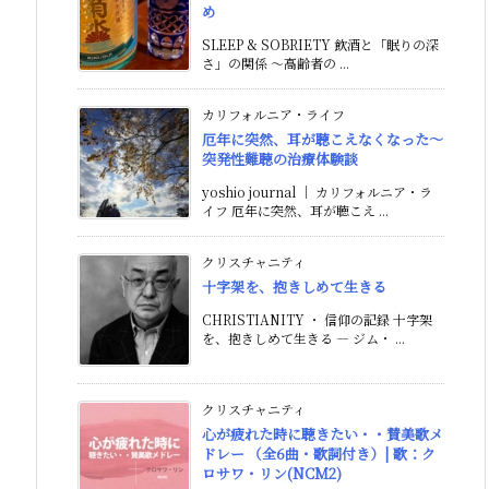
め
SLEEP & SOBRIETY 飲酒と「眠りの深
さ」の関係 〜高齢者の ...
カリフォルニア・ライフ
厄年に突然、耳が聴こえなくなった〜
突発性難聴の治療体験談
yoshio journal ｜ カリフォルニア・ラ
イフ 厄年に突然、耳が聴こえ ...
クリスチャニティ
十字架を、抱きしめて生きる
CHRISTIANITY ・ 信仰の記録 十字架
を、抱きしめて生きる ― ジム・ ...
クリスチャニティ
心が疲れた時に聴きたい・・賛美歌メ
ドレー （全6曲・歌詞付き）| 歌：ク
ロサワ・リン(NCM2)