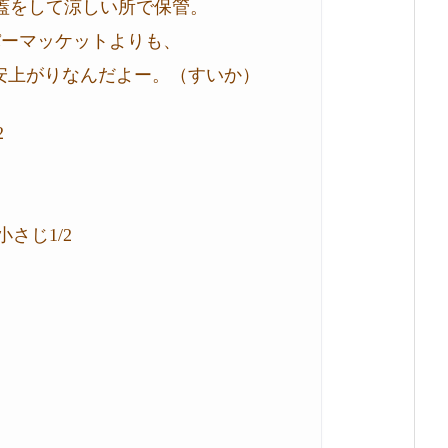
蓋をして涼しい所で保管。
パーマッケットよりも、
安上がりなんだよー。（すいか）
2
さじ1/2