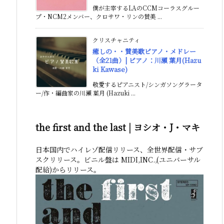
僕が主宰するLAのCCMコーラスグルー
プ・NCM2メンバー、クロサワ・リンの賛美 ...
クリスチャニティ
癒しの・・賛美歌ピアノ・メドレー
（全21曲）| ピアノ：川瀬 葉月(Hazu
ki Kawase)
敬愛するピアニスト/シンガソングラータ
ー/作・編曲家の川瀬 葉月 (Hazuki ...
the first and the last | ヨシオ・J・マキ
日本国内でハイレゾ配信リリース、全世界配信・サブ
スクリリース。ビニル盤は MIDI,INC.,(ユニバーサル
配給)からリリース。