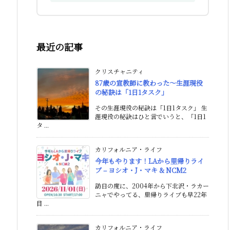
最近の記事
クリスチャニティ
87歳の宣教師に教わった〜生涯現役
の秘訣は「1日1タスク」
その生涯現役の秘訣は「1日1タスク」 生
涯現役の秘訣はひと言でいうと、「1日1
タ ...
カリフォルニア・ライフ
今年もやります！LAから里帰りライ
ブ – ヨシオ・J・マキ & NCM2
訪日の度に、2004年から下北沢・ラカー
ニャでやってる、里帰りライブも早22年
目 ...
カリフォルニア・ライフ