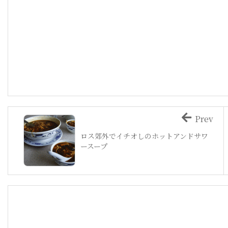
Prev
ロス郊外でイチオしのホットアンドサワ
ースープ