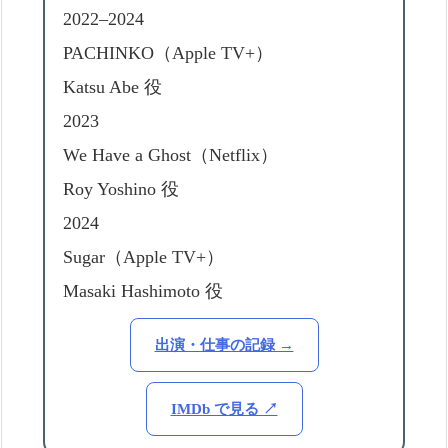
2022–2024
PACHINKO（Apple TV+）
Katsu Abe 役
2023
We Have a Ghost（Netflix）
Roy Yoshino 役
2024
Sugar（Apple TV+）
Masaki Hashimoto 役
出演・仕事の記録 →
IMDb で見る ↗