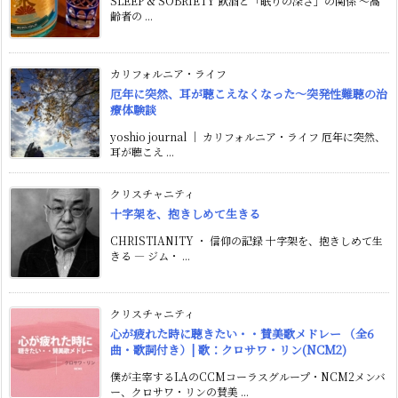
SLEEP & SOBRIETY 飲酒と「眠りの深さ」の関係 〜高
齢者の ...
カリフォルニア・ライフ
厄年に突然、耳が聴こえなくなった〜突発性難聴の治
療体験談
yoshio journal ｜ カリフォルニア・ライフ 厄年に突然、
耳が聴こえ ...
クリスチャニティ
十字架を、抱きしめて生きる
CHRISTIANITY ・ 信仰の記録 十字架を、抱きしめて生
きる ― ジム・ ...
クリスチャニティ
心が疲れた時に聴きたい・・賛美歌メドレー （全6
曲・歌詞付き）| 歌：クロサワ・リン(NCM2)
僕が主宰するLAのCCMコーラスグループ・NCM2メンバ
ー、クロサワ・リンの賛美 ...