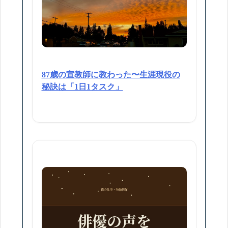
87歳の宣教師に教わった〜生涯現役の
秘訣は「1日1タスク」