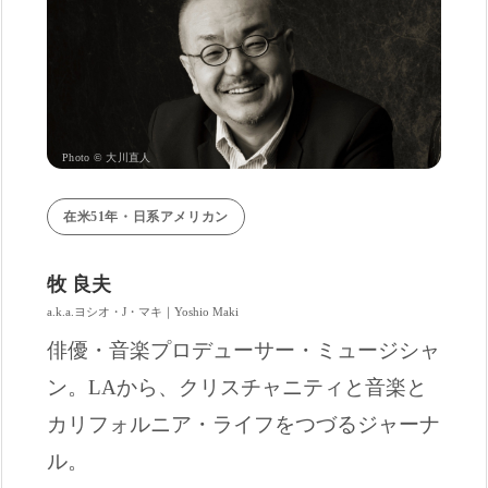
Photo © 大川直人
在米51年・日系アメリカン
牧 良夫
a.k.a.ヨシオ・J・マキ｜Yoshio Maki
俳優・音楽プロデューサー・ミュージシャ
ン。LAから、クリスチャニティと音楽と
カリフォルニア・ライフをつづるジャーナ
ル。