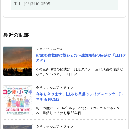
Tel：(03)3410-0505
最近の記事
クリスチャニティ
87歳の宣教師に教わった〜生涯現役の秘訣は「1日1タ
スク」
その生涯現役の秘訣は「1日1タスク」 生涯現役の秘訣は
ひと言でいうと、「1日1タ ...
カリフォルニア・ライフ
今年もやります！LAから里帰りライブ – ヨシオ・J・
マキ & NCM2
訪日の度に、2004年から下北沢・ラカーニャでやって
る、里帰りライブも早22年目 ...
カリフォルニア・ライフ