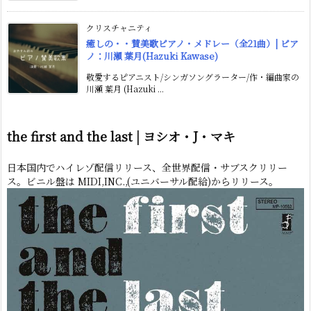
クリスチャニティ
癒しの・・賛美歌ピアノ・メドレー（全21曲）| ピア
ノ：川瀬 葉月(Hazuki Kawase)
敬愛するピアニスト/シンガソングラーター/作・編曲家の
川瀬 葉月 (Hazuki ...
the first and the last | ヨシオ・J・マキ
日本国内でハイレゾ配信リリース、全世界配信・サブスクリリー
ス。ビニル盤は MIDI,INC.,(ユニバーサル配給)からリリース。