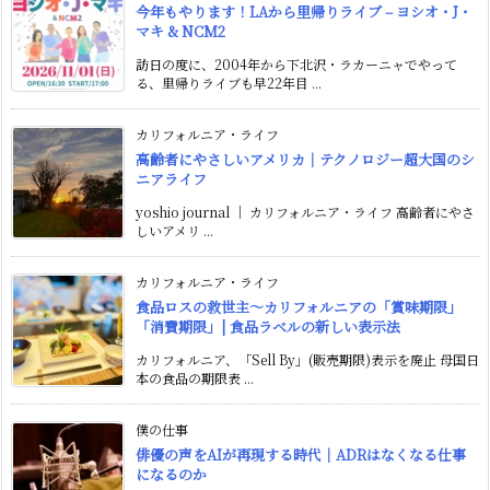
今年もやります！LAから里帰りライブ – ヨシオ・J・
マキ & NCM2
訪日の度に、2004年から下北沢・ラカーニャでやって
る、里帰りライブも早22年目 ...
カリフォルニア・ライフ
高齢者にやさしいアメリカ｜テクノロジー超大国のシ
ニアライフ
yoshio journal ｜ カリフォルニア・ライフ 高齢者にやさ
しいアメリ ...
カリフォルニア・ライフ
食品ロスの救世主〜カリフォルニアの「賞味期限」
「消費期限」| 食品ラベルの新しい表示法
カリフォルニア、「Sell By」(販売期限)表示を廃止 母国日
本の食品の期限表 ...
僕の仕事
俳優の声をAIが再現する時代｜ADRはなくなる仕事
になるのか