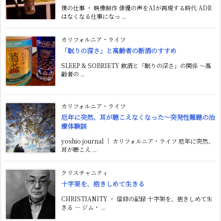
僕の仕事 ・ 映像制作 俳優の声をAIが再現する時代 ADR
はなくなる仕事になっ ...
カリフォルニア・ライフ
「眠りの深さ」と高齢者の断酒のすすめ
SLEEP & SOBRIETY 飲酒と「眠りの深さ」の関係 〜高
齢者の ...
カリフォルニア・ライフ
厄年に突然、耳が聴こえなくなった〜突発性難聴の治
療体験談
yoshio journal ｜ カリフォルニア・ライフ 厄年に突然、
耳が聴こえ ...
クリスチャニティ
十字架を、抱きしめて生きる
CHRISTIANITY ・ 信仰の記録 十字架を、抱きしめて生
きる ― ジム・ ...