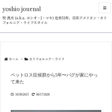
yoshio journal
牧 良夫 (a.k.a. ヨシオ・J・マキ) 在米51年、日系アメリカン・カリ
フォルニア・ライフスタイル
メニュ
サイド
前へ
ホーム
>
カリフォルニア・ライフ
次へ
ペットロス症候群から5年〜パグが家にやっ
検索
て来た
10/30/2015
06/17/2026