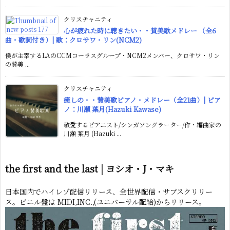
クリスチャニティ
心が疲れた時に聴きたい・・賛美歌メドレー （全6
曲・歌詞付き）| 歌：クロサワ・リン(NCM2)
僕が主宰するLAのCCMコーラスグループ・NCM2メンバー、クロサワ・リン
の賛美 ...
クリスチャニティ
癒しの・・賛美歌ピアノ・メドレー（全21曲）| ピア
ノ：川瀬 葉月(Hazuki Kawase)
敬愛するピアニスト/シンガソングラーター/作・編曲家の
川瀬 葉月 (Hazuki ...
the first and the last | ヨシオ・J・マキ
日本国内でハイレゾ配信リリース、全世界配信・サブスクリリー
ス。ビニル盤は MIDI,INC.,(ユニバーサル配給)からリリース。